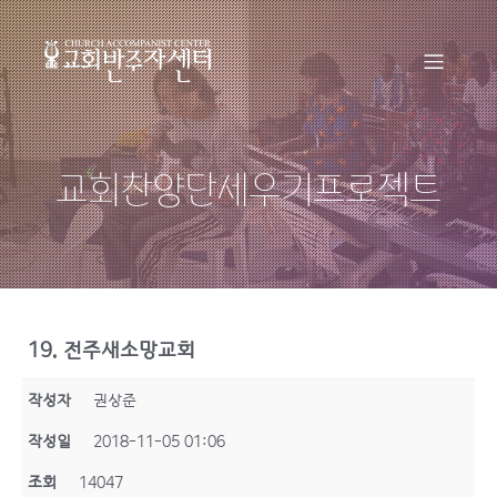
교회찬양단세우기프로젝트
19. 전주새소망교회
작성자
권상준
작성일
2018-11-05 01:06
조회
14047