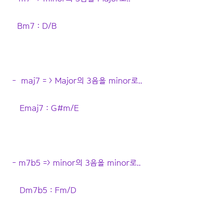
Bm7 : D/B
- maj7 = > Major의 3음을 minor로..
Emaj7 : G#m/E
- m7b5 => minor의 3음을 minor로..
Dm7b5 : Fm/D