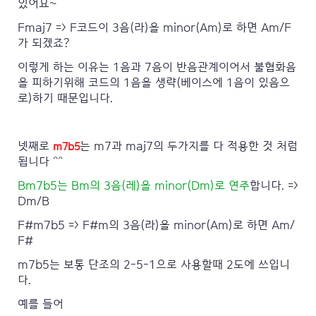
있어요~
Fmaj7 => F코드이 3음(라)을 minor(Am)로 하면 Am/F
가 되겠죠?
이렇게 하는 이유는 1음과 7음이 반음관계이어서 불협화음
을 피하기위해 코드의 1음을 생략(베이스에 1음이 있음으
로)하기 때문입니다.
넷째로
는 m7과 maj7의 두가지를 다 적용한 것 처럼
m7b5
됩니다 ^^
Bm7b5는 Bm의 3음(레)을 minor(Dm)로 연주
합니다. =>
Dm/B
F#m7b5 => F#m의 3음(라)을 minor(Am)로 하면 Am/
F#
m7b5는 보통 단조의 2-5-1으로 사용할때 2도에 쓰입니
다.
예를 들어