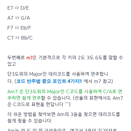
E7 => D/E
A7 => G/A
F7 => Eb/F
C7 => Bb/C
두번째로
은 기본적으로 각 키의 2도 3도 6도를 말할 수
m7
있고
단3도위의 Major인 대리코드를 사용하여 연주합니
코드 반주법 중요 포인트 4가지!
!
다.
(
에서 m7
참고)
Am7 은 단3도위의 Major인 C코드를 사용하여 C/A로 연
주하면 쉽게 연주
할 수 있습니다. (선율의 표현에서도 Am7
은 C코드로 표현을 한답니다 ^^)
더 쉬운 방법을 찾아보면 Am의 3음을 찾으면 대리코드를
쉽게 찾을 수 있습니다
Am는 라 도 미 의 구성음이죠.. 여기서 3음이 '도'이므로