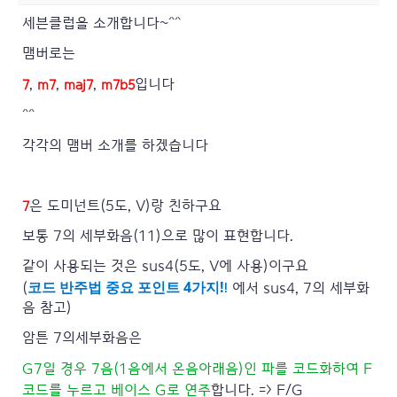
세븐클럽을 소개합니다~^^
맴버로는
,
,
,
입니다
7
m7
maj7
m7b5
^^
각각의 맴버 소개를 하겠습니다
은 도미넌트(5도, V)랑 친하구요
7
보통 7의 세부화음(11)으로 많이 표현합니다.
같이 사용되는 것은 sus4(5도, V에 사용)이구요
코드 반주법 중요 포인트 4가지!
!
(
에서 sus4, 7의 세부화
음 참고)
암튼 7의세부화음은
G7일 경우
7음(1음에서 온음아래음)인 파를 코드화하여 F
코드를 누르고 베이스 G로 연주
합니다. => F/G