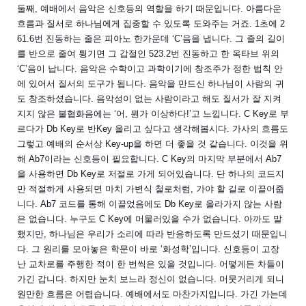
둘째, 예배에서 음악은 신호등의 역할을 하기 때문입니다. 아름다운
흐름과 질서로 하나님에게 집중할 수 있도록 도와주는 거죠. 1초에 2
61.6번 진동하는 줄은 피아노 한가운데 ‘C’음을 냅니다. 그 줄의 길이
를 반으로 줄여 튕기면 그 갑절인 523.2번 진동하고 한 옥타브 위의
‘C’음이 납니다. 음악은 수학이고 과학이기에 창조주가 정한 법칙 안
에 있어서 질서의 도구가 됩니다. 음악을 만드신 하나님이 사람의 귀
도 창조하셨습니다. 음악성이 없는 사람이라고 해도 질서가 잘 지켜
지지 않은 불협화음에는 ‘어, 뭔가 이상하다!’고 느낍니다. C Key로 부
르다가 Db Key로 반Key 올리고 싶다고 생각해봅시다. 가사의 흐름도
그렇고 예배의 순서상 Key-up을 하면 더 좋을 것 같습니다. 이것을 위
해 Ab7이라는 신호등이 필요합니다. C Key의 마지막 부분에서 Ab7
을 사용하면 Db Key로 저절로 가게 되어있습니다. 단 하나의 코드지
만 적절하게 사용되면 마치 가변식 철로처럼, 가야 할 길로 이끌어줍
니다. Ab7 코드를 통해 이끌었음에도 Db Key로 올라가지 않는 사람
은 없습니다. 누구도 C Key에 머물러있을 수가 없습니다. 아까도 말
했지만, 하나님은 우리가 소리에 따라 반응하도록 만드셨기 때문입니
다. 그 원리를 모아놓은 학문이 바로 ‘화성학’입니다. 신호등이 고장
난 교차로를 주행한 적이 한 번씩은 있을 것입니다. 어떻게든 차들이
가긴 갑니다. 하지만 눈치 보느라 정신이 없습니다. 머뭇거리게 되니
원만한 흐름은 어렵습니다. 예배에서도 마찬가지입니다. 가긴 가는데