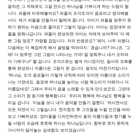
음악은 그 자체로도 그걸 만드신 하나님을 기쁘시게 하는 드림이 됩
니다. 퍼즐에 비유해볼까요? 퍼즐의 조각조각이 음표라고 생각해봅
시다. 제가 퍼즐을 만들어서 딸에게 줍니다. 아이가 퍼즐을 맞추지 못
하기 원하는 마음으로 줄까요? 그렇지 않습니다. 아이는 낑낑대며 퍼
즐을 맞춰나갑니다. 퍼즐이 완성되면 아이는 저에게 보여주며 ‘이 예
쁜 그림 맞죠?’ 자랑할 겁입니다. 저의 반응은요? ‘에이, 너무 쉬웠다.
다음에는 더 복잡하게 해서 골탕을 먹여야지.’ 겠습니까? 아니죠. ‘그
래! 다 맞추면 그런 그림이 나타나는 거야! 잘 맞춰주니 내가 오히려
더 기쁘구나!’ 할 겁니다. 조각으로는 별게 아니었지만, 질서와 조화를
통해 완성되니 아름다운 그림이 된 겁니다. 음악도 마찬가지입니다.
‘하나님, 조각 음표들이 이렇게 규칙에 따라 모이면 아름다운 소리가
나는 거였네요. 음표에 하나님을 높이는 사람 목소리가 더해지니 더
아름답네요! 그래서 우리가 음을 노래할 수 있게 만드셨군요. 그런데
그 소리가 참 듣기에 행복합니다.’ 우리의 행복에 하나님도 행복을 누
리실 겁니다. ‘이놈들 보니 내가 음악을 만들기 잘했다.’ 하시면서요.
모든 자연이 다 그렇습니다. 천지창조 후 그것들을 누릴 인간을 바라
보고 기뻐하셨죠. 장미꽃을 디자인하면서 꽃의 아름다움과 향기를 누
릴 사람의 모습에 흐뭇해 하시는 하나님입니다. 함부로 꺾지 못하게
가시까지 달아놓는 섬세함도 보이셨습니다.