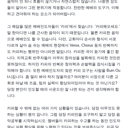
음악이 안 되니 흐름이 끊기거나 자연스럽지 않습니다. 나중엔 성도
들이 알아서 그런 분위기에 적응합니다. 찬란한 예배의 도구가, 이해
하고 견뎌줘야 하는 요소가 되어버립니다.
그 해답을 많은 예배인도자들이 ‘카피’에서 찾습니다. ‘카피해오세요.’
말 한마디면 나름 근사한 음악이 되기 때문입니다. 물론 카피한 음악
으로 예배인도 할 수 있습니다. 다만, 교회마다 순서와 형식이 서로
다르게 살아 숨 쉬는 예배의 현장에서 Verse, Chorus 등의 반복까지
도 카피하는 행위만 아니라면 말입니다. 카피한 곡이 듣기에 좋긴 합
니다. 지역교회 반주자들이 아무리 창의성을 발휘해도 카피한 것만은
못하잖아요. 하지만 카피의 반복은 창의력과 순발력을 잠식시킴을 기
억해야 합니다. 또한 예배인도자의 잦은 카피 요구는 사람을 Burn Ou
t시킵니다. 좀 멀리 봐야 하지 않을까요? 여러분이 사정으로 다른 교
회로 떠날 때 즈음, 팀의 실력이 향상되어있어야 하는 것 아닌가요?
당장 본인이 인도할 때의 사운드만 잘 나면 되는 건지 생각해봐야 합
니다.
카피할 수 밖에 없는 여러 가지 상황들이 있습니다. 당장 아무것도 못
하는 상황이 뭔지 압니다. 그럼 당장 카피만을 요구하지 말고 당장 음
악공부를 시작하십시오. 멤버들이 카피하는 수고를 하는 동안 인도자
역시 실력 향상을 위해 노력하고 있다는 것을 보여주십시오. 지금 당