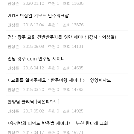
권상준
|
2020.01.10
|
추천 1
|
조회 11638
2018 이삼열 키보드 반주워크샵
권상준
|
2018.12.04
|
추천 1
|
조회 13876
전남 광주 교회 건반반주자를 위한 세미나 (강사 : 이삼열)
권상준
|
2018.05.08
|
추천 0
|
조회 14131
전남 광주 ccm 반주법 세미나
권상준
|
2018.04.12
|
추천 0
|
조회 14635
< 교회를 열어주세요 : 반주여행 세미나 > - 양양피아노
권상준
|
2018.03.20
|
추천 0
|
조회 14793
찬양팀 클리닉 [작은피아노]
권상준
|
2017.05.02
|
추천 0
|
조회 14925
<유끼박의 피아노 반주법 세미나> - 부천 한나래 교회
권상준
|
2017.04.17
|
추천 0
|
조회 15271