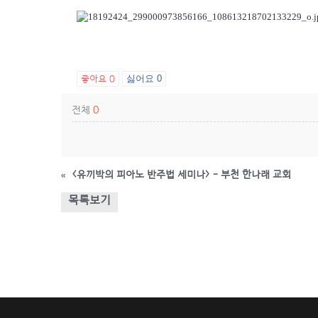
좋아요
0
싫어요
0
전체
0
«
<유끼박의 피아노 반주법 세미나> - 부천 한나래 교회
목록보기