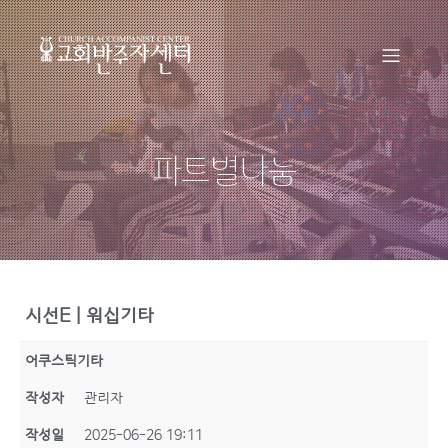
파트별나눔
시선E | 워십기타
어쿠스틱기타
작성자
관리자
작성일
2025-06-26 19:11