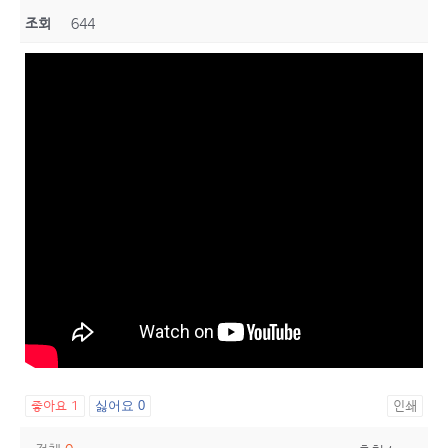
조회
644
좋아요
1
싫어요
0
인쇄