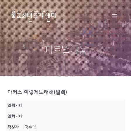
파트별나눔
마커스 이렇게노래해(일렉)
일렉기타
일렉기타
작성자
장수혁