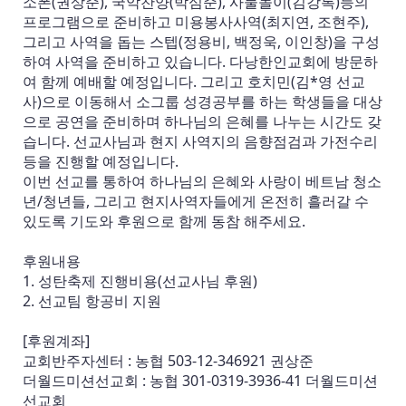
소폰(권상준), 국악찬양(박심준), 사물놀이(김강록)등의
프로그램으로 준비하고 미용봉사사역(최지연, 조현주),
그리고 사역을 돕는 스텝(정용비, 백정욱, 이인창)을 구성
하여 사역을 준비하고 있습니다. 다낭한인교회에 방문하
여 함께 예배할 예정입니다. 그리고 호치민(김*영 선교
사)으로 이동해서 소그룹 성경공부를 하는 학생들을 대상
으로 공연을 준비하며 하나님의 은혜를 나누는 시간도 갖
습니다. 선교사님과 현지 사역지의 음향점검과 가전수리
등을 진행할 예정입니다.
이번 선교를 통하여 하나님의 은혜와 사랑이 베트남 청소
년/청년들, 그리고 현지사역자들에게 온전히 흘러갈 수
있도록 기도와 후원으로 함께 동참 해주세요.
후원내용
1. 성탄축제 진행비용(선교사님 후원)
2. 선교팀 항공비 지원
[후원계좌]
교회반주자센터 : 농협 503-12-346921 권상준
더월드미션선교회 : 농협 301-0319-3936-41 더월드미션
선교회