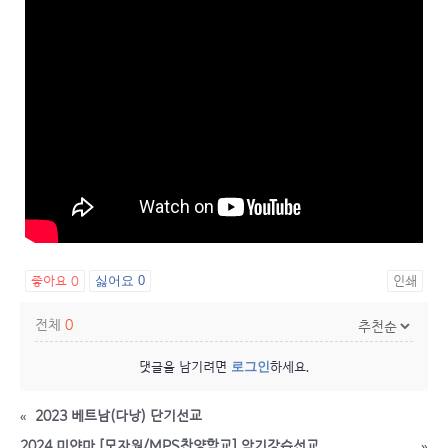
좋아요
0
싫어요
0
인쇄
전체
0
로그인
댓글을 남기려면
하세요.
«
2023 베트남(다낭) 단기선교
2024 미얀마 [모자원/MPS찬양학교] 악기강습선교
»