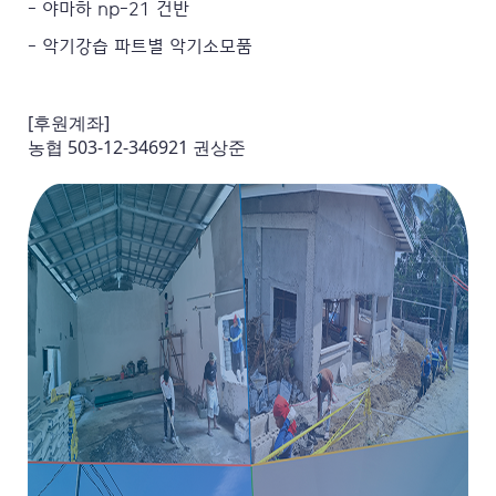
- 야마하 np-21 건반
- 악기강습 파트별 악기소모품
[후원계좌]
농협 503-12-346921 권상준