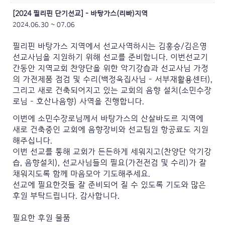
[2024 필리핀 단기선교] – 바탕가스(리빠)지역
2024.06.30 ~ 07.06
필리핀 바탕가스 지역에서 선교사역하시는 김홍승/김은영
선교사님을 지원하기 위해 선교를 준비합니다.
이번선교기
간동안 지역교회 찬양단을 위한 악기강습과 선교사님 가정
의 가전제품 점검 및 수리(백정욱집사님 – 서부재활용센터),
그리고 새로 건축되어지고 있는 교회의 음향 설치(소민수장
로님 –
호산나음향
) 사역을 진행합니다.
이번에 소민수장로님께서 바탕가스의 산살바도르 지역에
새로 건축중인 교회에 음향장비와 선교팀원 항공료도 지원
해주십니다.
이번 선교를 통해 교회가 든든하게 세워지고(찬양단 악기강
습, 음향설치), 선교사님들의 필요(가전전검 및 수리)가 잘
채워지도록 함께 마음모아 기도해주세요.
선교에 필요한것들 잘 준비되어 질 수 있도록 기도와 많은
후원 부탁드립니다. 감사합니다.
필요한 후원 물품