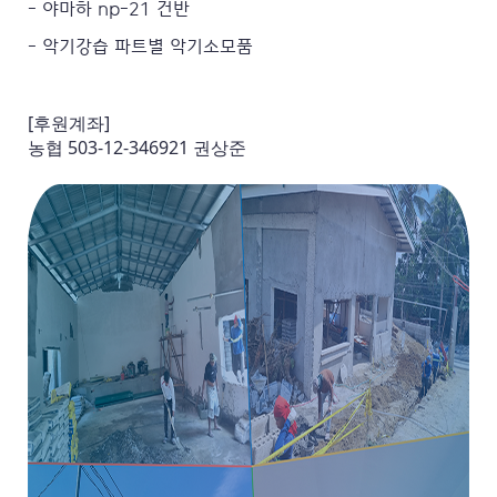
- 야마하 np-21 건반
- 악기강습 파트별 악기소모품
[후원계좌]
농협 503-12-346921 권상준