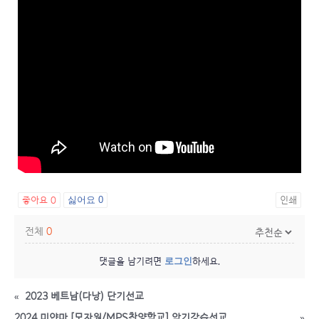
좋아요
0
싫어요
0
인쇄
전체
0
로그인
댓글을 남기려면
하세요.
«
2023 베트남(다낭) 단기선교
2024 미얀마 [모자원/MPS찬양학교] 악기강습선교
»