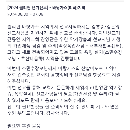
[2024 필리핀 단기선교] – 바탕가스(리빠)지역
2024.06.30 ~ 07.06
필리핀 바탕가스 지역에서 선교사역하시는 김홍승/김은영
선교사님을 지원하기 위해 선교를 준비합니다.
이번선교기
간동안 지역교회 찬양단을 위한 악기강습과 선교사님 가정
의 가전제품 점검 및 수리(백정욱집사님 – 서부재활용센터),
그리고 새로 건축되어지고 있는 교회의 음향 설치(소민수장
로님 –
호산나음향
) 사역을 진행합니다.
이번에 소민수장로님께서 바탕가스의 산살바도르 지역에
새로 건축중인 교회에 음향장비와 선교팀원 항공료도 지원
해주십니다.
이번 선교를 통해 교회가 든든하게 세워지고(찬양단 악기강
습, 음향설치), 선교사님들의 필요(가전전검 및 수리)가 잘
채워지도록 함께 마음모아 기도해주세요.
선교에 필요한것들 잘 준비되어 질 수 있도록 기도와 많은
후원 부탁드립니다. 감사합니다.
필요한 후원 물품